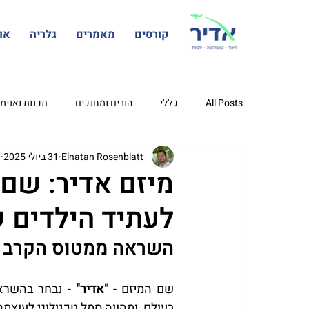
קורסים
מאמרים
גלריה
או
All Posts
כללי
הורים ומחנכים
תכנות ואנימ
Elnatan Rosenblatt
31 ביולי 2025
ז
ארגון המחשב
עיצוב גרפי
פיתוח אפליקציות
מיזם אדיר: שם 
לעתיד הילדים ש
השראה ממטוס הקרב 
שם המיזם - "
אדיר"
בעולם, ומהווה סמל טכנולוגי לעוצמה,