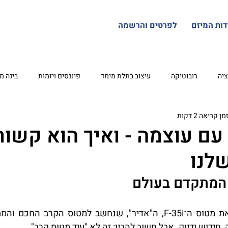
דות המיזם
לפרטים והרשמה
ציה
רובוטיקה
עיצוב בתלת מימד
פיננסים ויזמות
בינה מ
מן קריאה 2 דקות
מבוא לסייבר
מדע וקיימות
עם עוצמה - ואיך הוא קשור
לנו
המתקדם בעולם
 חידוש ודיוק. אבל חשוב להבין: זה לא "עוד מטוס קרב".