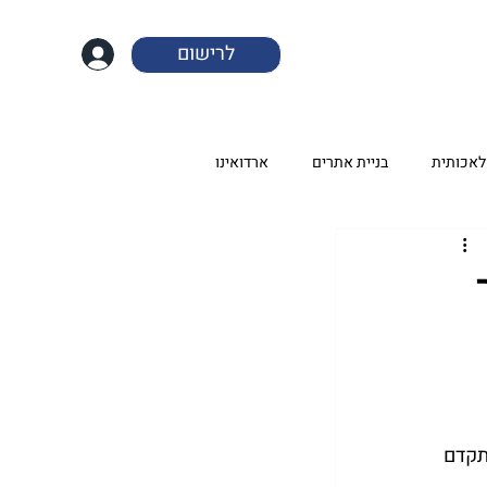
לרישום
לאכותית
בניית אתרים
ארדואינו
 - נבחר בהשראת מטוס ה־F-35i, ה"אדיר", שנחשב למטוס הקרב החכם והמתקדם 