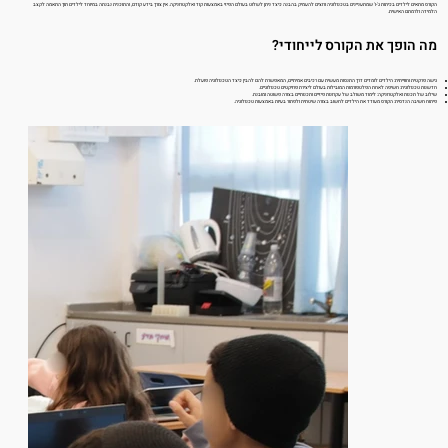
הקורס מתאים לילדים בכיתות ג'-ו' שמתעניינים בטכנולוגיה ורוצים להעמיק בהבנה כיצד ניתן לשלוט בעולם הפיזי באמצעות קוד ואלקטרוניקה. אין צורך בידע קודם, והתוכנית נבנתה במיוחד לילדים תוך התאמה לקצב
הלמידה ולרמתם האישית.
מה הופך את הקורס לייחודי?
גישה פרקטית וחווייתית: הילדים לומדים דרך התנסות מעשית עם רכיבים אמיתיים, המאפשרת להם להבין כיצד הטכנולוגיה פועלת.
חדשנות טכנולוגית: חשיפה לאחת הפלטפורמות המובילות בעולם ליצירת פרויקטים טכנולוגיים.
שילוב של תכנות ואלקטרוניקה: לימוד משולב של עקרונות פיזיים ותכנותיים בצורה פשוטה ומובנת.
פיתוח חשיבה הנדסית: הקורס מעודד את הילדים לחשוב בצורה שיטתית ולפתור בעיות באמצעות טכנולוגיה.