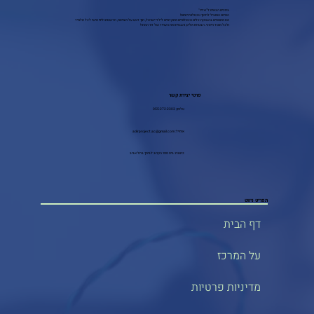
ברוכים הבאים ל"אדיר"
המיזם המוביל לחינוך טכנולוגי ויזמות!
אנו מתמחים בהענקת כלים טכנולוגיים מתקדמים לילדי ישראל, תוך דגש על מצוינות, חדשנות וליווי אישי לכל תלמיד
ולכל מוסד חינוכי. הצטרפו אלינו, והבטיחו את העתיד של דור המחר!
פרטי יצירת קשר
טלפון: 055-272-2303
אימייל:
adirproject.ac@gmail.com
כתובת: בית ספר הקרוב לביתך בתל אביב
תפריט ניווט
דף הבית
על המרכז
מדיניות פרטיות