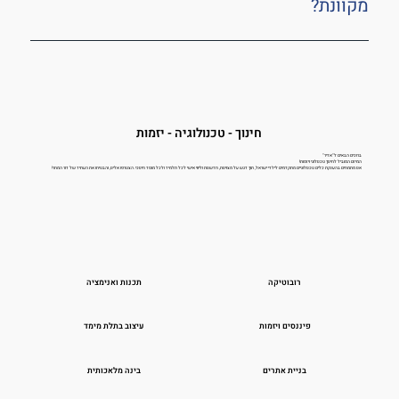
הצורך.
מקוונת?
כן, במידת הצורך אנו מציעים אפשרות לקורסים מקוונים
עם שיעורים אינטראקטיביים, שמאפשרים לילדים ללמוד
מהבית בצורה נוחה.
חינוך - טכנולוגיה - יזמות
ברוכים הבאים ל"אדיר"
המיזם המוביל לחינוך טכנולוגי ויזמות!
אנו מתמחים בהענקת כלים טכנולוגיים מתקדמים לילדי ישראל, תוך דגש על מצוינות, חדשנות וליווי אישי לכל תלמיד ולכל מוסד חינוכי. הצטרפו אלינו, והבטיחו את העתיד של דור המחר!
רובוטיקה
תכנות ואנימציה
פיננסים ויזמות
עיצוב בתלת מימד
בניית אתרים
בינה מלאכותית