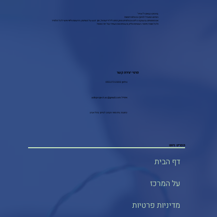
ברוכים הבאים ל"אדיר"
המיזם המוביל לחינוך טכנולוגי ויזמות!
אנו מתמחים בהענקת כלים טכנולוגיים מתקדמים לילדי ישראל, תוך דגש על מצוינות, חדשנות וליווי אישי לכל תלמיד
ולכל מוסד חינוכי. הצטרפו אלינו, והבטיחו את העתיד של דור המחר!
פרטי יצירת קשר
טלפון: 055-272-2303
אימייל:
adirproject.ac@gmail.com
כתובת: בית ספר הקרוב לביתך בתל אביב
תפריט ניווט
דף הבית
על המרכז
מדיניות פרטיות