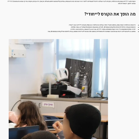
הקורס מיועד לילדים שאוהבים טכנולוגיה, סקרנים לגבי העולם הדיגיטלי ומעוניינים ללמוד כיצד מערכות כמו צ'אטבוטים, עוזרים קוליים ומנועי חיפוש פועלות. אין צורך בידע קודם, והקורס בנוי כך שהוא נגיש ומעניין לכל ילד
שרוצה לחקור, לשאול ולגלות.
מה הופך את הקורס לייחודי?
חדשנות טכנולוגית: הקורס עוסק בתחום המוביל ביותר בעולם הטכנולוגיה העכשווית, ומעניק לילדים הצצה לעתיד.
התנסות מעשית: התלמידים יוצרים פרויקטים מבוססי AI, לומדים באמצעות התנסות ומיישמים ידע בצורה חווייתית.
למידה חווייתית ומותאמת גיל: תכני הקורס מפותחים במיוחד לילדים, עם דגש על פשטות, בהירות והנאה בלמידה.
שימוש בכלים מובילים: היכרות עם תוכנות, יישומים וכלים פופולריים בתחום ה-AI כמו מודלים ליצירת תמונות, קודים לפיתוח אפליקציות מבוססות AI, ועוד.