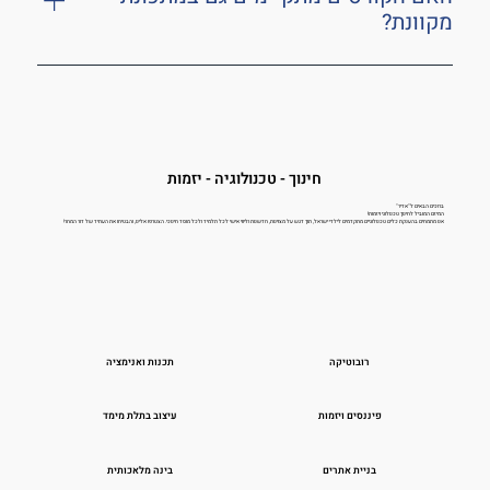
הצורך.
מקוונת?
כן, במידת הצורך אנו מציעים אפשרות לקורסים מקוונים
עם שיעורים אינטראקטיביים, שמאפשרים לילדים ללמוד
מהבית בצורה נוחה.
חינוך - טכנולוגיה - יזמות
ברוכים הבאים ל"אדיר"
המיזם המוביל לחינוך טכנולוגי ויזמות!
אנו מתמחים בהענקת כלים טכנולוגיים מתקדמים לילדי ישראל, תוך דגש על מצוינות, חדשנות וליווי אישי לכל תלמיד ולכל מוסד חינוכי. הצטרפו אלינו, והבטיחו את העתיד של דור המחר!
רובוטיקה
תכנות ואנימציה
פיננסים ויזמות
עיצוב בתלת מימד
בניית אתרים
בינה מלאכותית