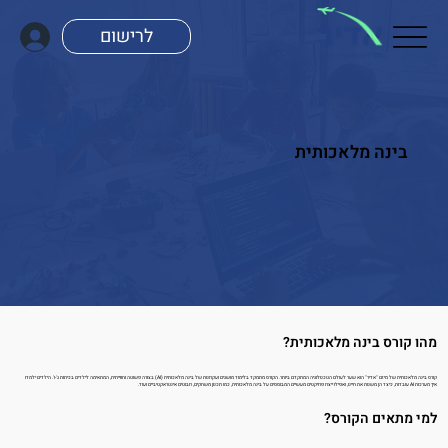
לרישום
בינה מלאכותית
מהו קורס בינה מלאכותית?
קורס בינה מלאכותית של מיזם "אדיר" הוא שער לעולם הטכנולוגיה המתקדם ביותר. הקורס מתמקד בלימוד מושגים ועקרונות של בינה מלאכותית (AI) בצורה פשוטה וחווייתית, המתאימה לילדים בכיתות ג'-ו'. הילדים ילמדו
איך מערכות AI עובדות, כיצד הן משנות את חיינו, ואפילו ייצרו פרויקטים מעשיים המבוססים על בינה מלאכותית, כמו תכנון משחקים, רובוטים אינטראקטיביים ועוד.
למי מתאים הקורס?