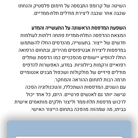
השיטה של קרומפ התבססה על חימום פלסטיק והנחתו 
שכבה אחר שכבה ליצירת מודלים תלת-ממדיים.
השפעת המדפסת הראשונה על התעשייה והמדע
המצאת ההדפסה התלת-ממדית פתחה דלתות לעולמות 
חדשים של ייצור. בתעשייה, מהנדסים החלו להשתמש 
במדפסות ליצירת אבטיפוסים מהירים, ובתחום הרפואה 
החלו להופיע יישומים מהפכניים כמו הדפסת שתלים 
רפואיים ורקמות ביולוגיות. במדע, האפשרות להדפיס 
מודלים פיזיים של מולקולות ושכפול מבנים אנטומיים 
תרמה רבות לתחום ההוראה והמחקר.
עם השנים, המדפסות השתכללו, והטכנולוגיה הפכה 
נגישה יותר גם לאנשים פרטיים. היום, כל אחד יכול 
לרכוש מדפסת תלת-ממד וליצור חלקים מותאמים אישית 
בביתו, מה שמהווה מהפכה בתחום הייצור האישי.