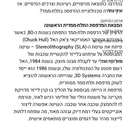
בניית אתרים
בהדרגה כתוצאה מניסויים, רעיונות וצרכים הנדסיים. אז 
ארדואינו
איך נולדה טכנולוגיית ההדפסה בתלת-ממד?
ארגון המחשב
המצאת המדפסת התלת-ממדית הראשונה
עיצוב גרפי
הרעיון של הדפסת תלת-ממד התפתח בשנות ה-80, כאשר 
המהנדס והחוקר האמריקאי צ'אק האל (Chuck Hull) 
פיתוח אפליקציות
פיתח את שיטת ה-Stereolithography (SLA) – שיטה 
מבוא לסייבר
המבוססת על שימוש בלייזר להקשיית שכבות של 
פולימר נוזלי עד לקבלת מבנה מוצק. בשנת 1984, האל 
מדע וקיימות
רשם פטנט על הטכנולוגיה שלו, ובשנת 1986 הוא ייסד 
את החברה 3D Systems, שהייתה הראשונה להוציא 
לשוק מדפסת תלת-ממד מסחרית.
מדפסת זו הייתה מבוססת על תהליך בו קרן לייזר מדויקת 
מקרינה על משטח נוזלי של פולימר רגיש לאור, וגורמת 
לו להתמצק שכבה אחר שכבה. השיטה אפשרה ליצור 
אובייקטים בעלי רמת דיוק גבוהה מאוד, מה שפתח דלתות 
לייצור מהיר של דגמים ומוצרים מותאמים אישית.