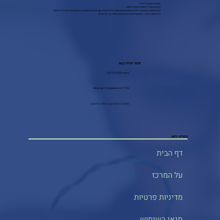
ברוכים הבאים ל"אדיר"
המיזם המוביל לחינוך טכנולוגי ויזמות!
אנו מתמחים בהענקת כלים טכנולוגיים מתקדמים לילדי ישראל, תוך דגש על מצוינות, חדשנות וליווי אישי לכל תלמיד
ולכל מוסד חינוכי. הצטרפו אלינו, והבטיחו את העתיד של דור המחר!
פרטי יצירת קשר
טלפון: 055-272-2303
אימייל:
adirproject.ac@gmail.com
כתובת: בית ספר הקרוב לביתך בתל אביב
תפריט ניווט
דף הבית
על המרכז
מדיניות פרטיות
תנאי השימוש