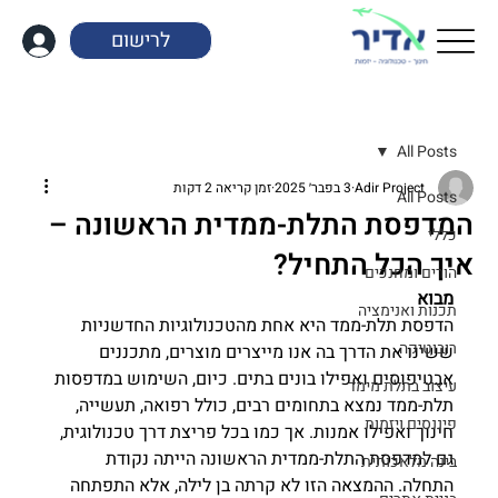
לרישום
All Posts
Adir Project
3 בפבר׳ 2025
זמן קריאה 2 דקות
All Posts
המדפסת התלת-ממדית הראשונה –
כללי
איך הכל התחיל?
הורים ומחנכים
מבוא
תכנות ואנימציה
הדפסת תלת-ממד היא אחת מהטכנולוגיות החדשניות 
רובוטיקה
ששינו את הדרך בה אנו מייצרים מוצרים, מתכננים 
אבטיפוסים ואפילו בונים בתים. כיום, השימוש במדפסות 
עיצוב בתלת מימד
תלת-ממד נמצא בתחומים רבים, כולל רפואה, תעשייה, 
פיננסים ויזמות
חינוך ואפילו אמנות. אך כמו בכל פריצת דרך טכנולוגית, 
גם למדפסת התלת-ממדית הראשונה הייתה נקודת 
בינה מלאכותית
התחלה. ההמצאה הזו לא קרתה בן לילה, אלא התפתחה 